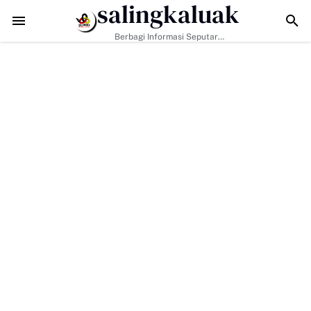
salingkaluak
nya Tugas Pemerintah, H. Ilson Cong Dorong Keluarga dan Masyarak
Berbagi Informasi Seputar
Sumatera Barat Dan Informasi
Umum Lainnya Nasional Maupun
Internasional.