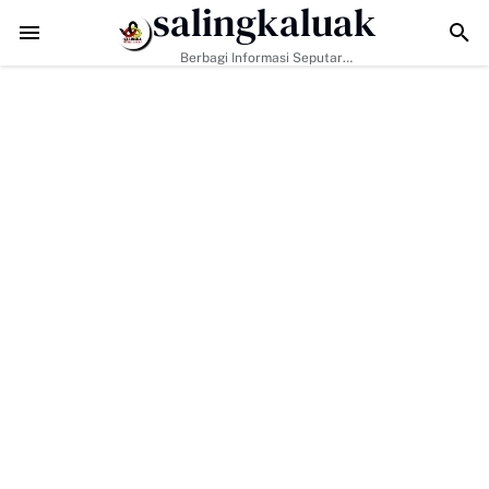
salingkaluak
Data Sosial Jadi Kunci, Hj. Aida Dorong Nagari Aktif Pastikan Warg
Berbagi Informasi Seputar
Sumatera Barat Dan Informasi
Umum Lainnya Nasional Maupun
Internasional.