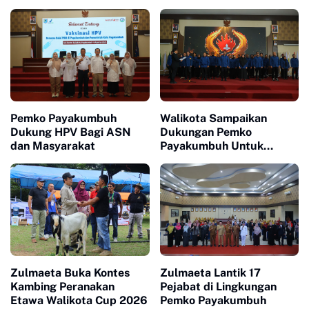
Penguatan Kerjasama
UMKM
Hankamtibmas
Pemko Payakumbuh
Walikota Sampaikan
Dukung HPV Bagi ASN
Dukungan Pemko
dan Masyarakat
Payakumbuh Untuk
Pengurus Baru KONI Kota
Payakumbuh periode
2026-2030
Zulmaeta Buka Kontes
Zulmaeta Lantik 17
Kambing Peranakan
Pejabat di Lingkungan
Etawa Walikota Cup 2026
Pemko Payakumbuh