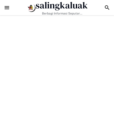
salingkaluak
uh Kasok Hadapi Ancaman Bencana
Hadapi Tantangan Era Digital, Ari
Berbagi Informasi Seputar
Sumatera Barat Dan Informasi
Umum Lainnya Nasional Maupun
Internasional.