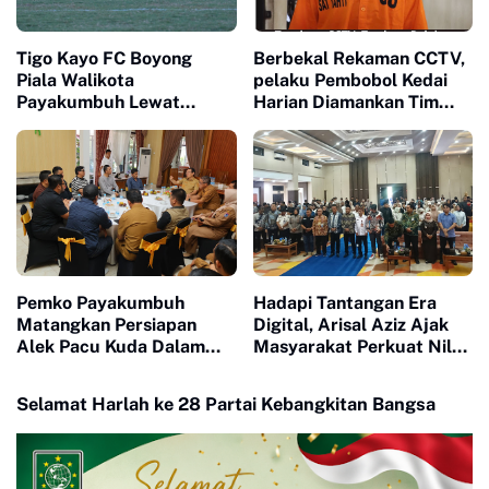
Tigo Kayo FC Boyong
Berbekal Rekaman CCTV,
Piala Walikota
pelaku Pembobol Kedai
Payakumbuh Lewat
Harian Diamankan Tim
Drama Adu Pinalti
Satreskrim Polres
Payakumbuh
Pemko Payakumbuh
Hadapi Tantangan Era
Matangkan Persiapan
Digital, Arisal Aziz Ajak
Alek Pacu Kuda Dalam
Masyarakat Perkuat Nilai
Rangka HUT RI ke 81
Empat Pilar MPR RI
Selamat Harlah ke 28 Partai Kebangkitan Bangsa