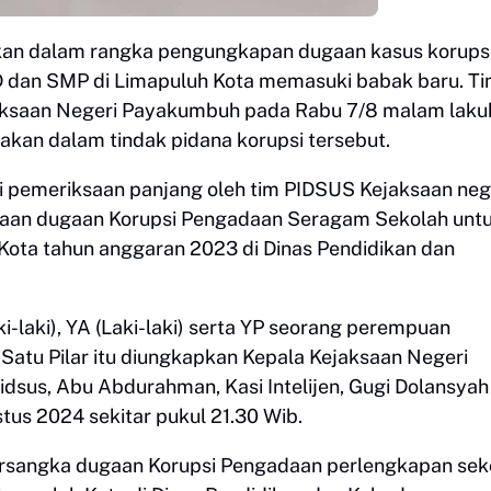
ikan dalam rangka pengungkapan dugaan kasus korups
D dan SMP di Limapuluh Kota memasuki babak baru. T
jaksaan Negeri Payakumbuh pada Rabu 7/8 malam laku
akan dalam tindak pidana korupsi tersebut.
ui pemeriksaan panjang oleh tim PIDSUS Kejaksaan neg
an dugaan Korupsi Pengadaan Seragam Sekolah unt
ota tahun anggaran 2023 di Dinas Pendidikan dan
i-laki), YA (Laki-laki) serta YP seorang perempuan
Satu Pilar itu diungkapkan Kepala Kejaksaan Negeri
dsus, Abu Abdurahman, Kasi Intelijen, Gugi Dolansyah
stus 2024 sekitar pukul 21.30 Wib.
ersangka dugaan Korupsi Pengadaan perlengkapan sek