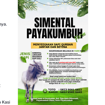
nya.
g
 Kasi