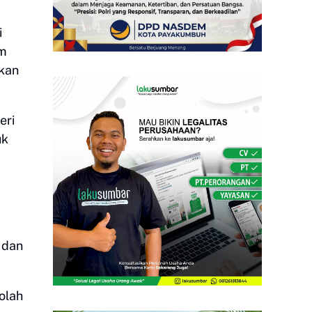
i
im
kan
eri
uk
 dan
olah