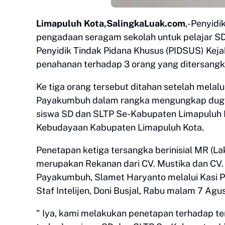
Limapuluh Kota,SalingkaLuak.com
,-Penyid
pengadaan seragam sekolah untuk pelajar S
Penyidik Tindak Pidana Khusus (PIDSUS) Ke
penahanan terhadap 3 orang yang ditersangk
Ke tiga orang tersebut ditahan setelah melal
Payakumbuh dalam rangka mengungkap duga
siswa SD dan SLTP Se-Kabupaten Limapuluh K
Kebudayaan Kabupaten Limapuluh Kota.
Penetapan ketiga tersangka berinisial MR (Lak
merupakan Rekanan dari CV. Mustika dan CV. 
Payakumbuh, Slamet Haryanto melalui Kasi Pi
Staf Intelijen, Doni Busjal, Rabu malam 7 Agu
" Iya, kami melakukan penetapan terhadap t