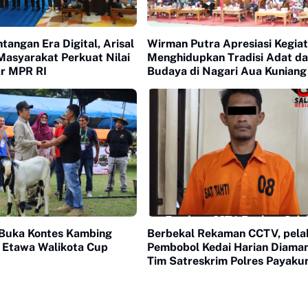
tangan Era Digital, Arisal
Wirman Putra Apresiasi Kegia
Masyarakat Perkuat Nilai
Menghidupkan Tradisi Adat d
ar MPR RI
Budaya di Nagari Aua Kuniang
Buka Kontes Kambing
Berbekal Rekaman CCTV, pela
 Etawa Walikota Cup
Pembobol Kedai Harian Diama
Tim Satreskrim Polres Payak