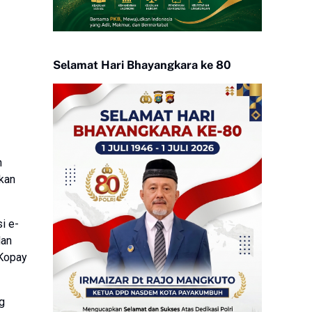
Selamat Hari Bhayangkara ke 80
h
nkan
i e-
dan
 Kopay
g