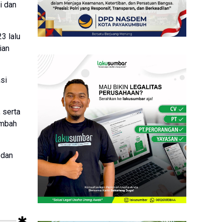
i dan
3 lalu
ian
si
 serta
ambah
 dan