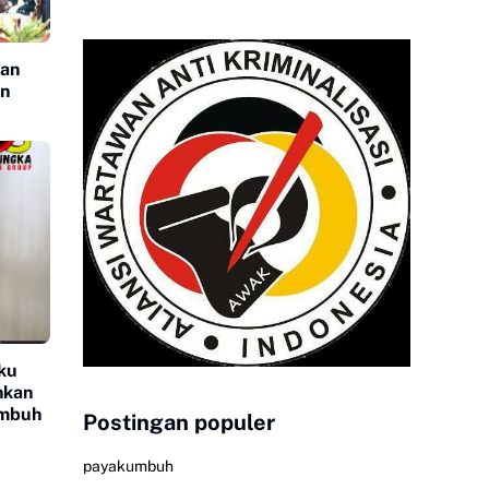
tan
an
ku
nkan
umbuh
Postingan populer
payakumbuh