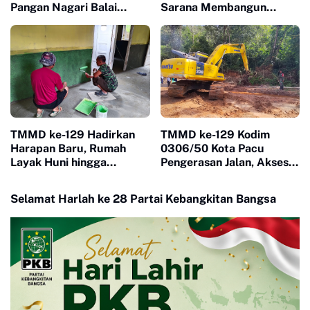
Pangan Nagari Balai
Sarana Membangun
Panjang, Kolaborasi
Kesadaran Warga soal
Warga Jadi Nilai Utama
Ketertiban
TMMD ke-129 Hadirkan
TMMD ke-129 Kodim
Harapan Baru, Rumah
0306/50 Kota Pacu
Layak Huni hingga
Pengerasan Jalan, Akses
Layanan Kesehatan Ubah
Warga Harau Kian
Kehidupan Warga Buluh
Mendekati Tuntas
Selamat Harlah ke 28 Partai Kebangkitan Bangsa
Kasok