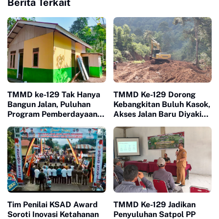
Berita Terkait
TMMD ke-129 Tak Hanya
TMMD Ke-129 Dorong
Bangun Jalan, Puluhan
Kebangkitan Buluh Kasok,
Program Pemberdayaan
Akses Jalan Baru Diyakini
Warga Berjalan Serentak
Percepat Pertumbuhan
di Buluh Kasok
Ekonomi Warga
Tim Penilai KSAD Award
TMMD Ke-129 Jadikan
Soroti Inovasi Ketahanan
Penyuluhan Satpol PP