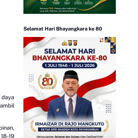
Selamat Hari Bhayangkara ke 80
 daya
gambil
pinan,
 18-19