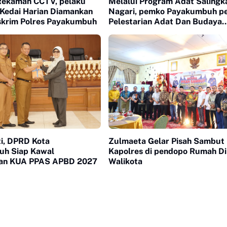
Rekaman CCTV, pelaku
Melalui Program Adat Salingk
Kedai Harian Diamankan
Nagari, pemko Payakumbuh p
skrim Polres Payakumbuh
Pelestarian Adat Dan Budaya
Minangkabau
ti, DPRD Kota
Zulmaeta Gelar Pisah Sambut
h Siap Kawal
Kapolres di pendopo Rumah Di
an KUA PPAS APBD 2027
Walikota