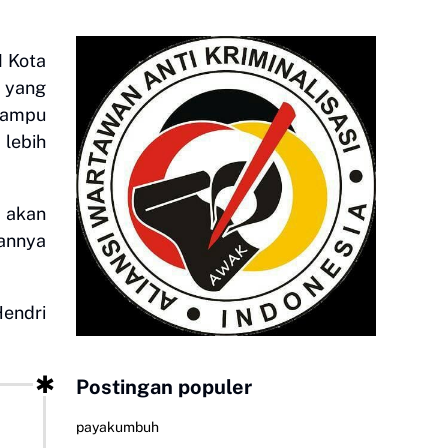
M Kota
 yang
mampu
 lebih
g akan
annya
endri
Postingan populer
payakumbuh