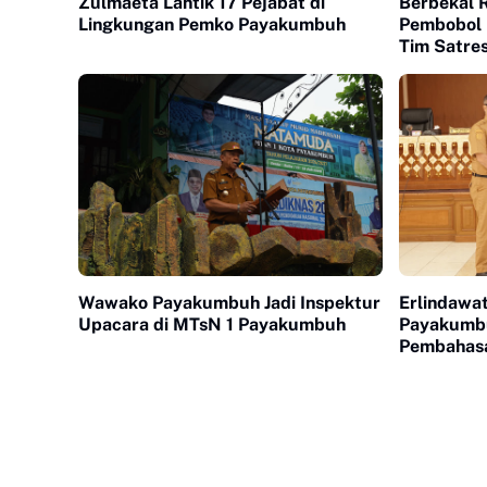
Zulmaeta Lantik 17 Pejabat di
Berbekal 
Lingkungan Pemko Payakumbuh
Pembobol 
Tim Satre
Wawako Payakumbuh Jadi Inspektur
Erlindawa
Upacara di MTsN 1 Payakumbuh
Payakumbu
Pembahas