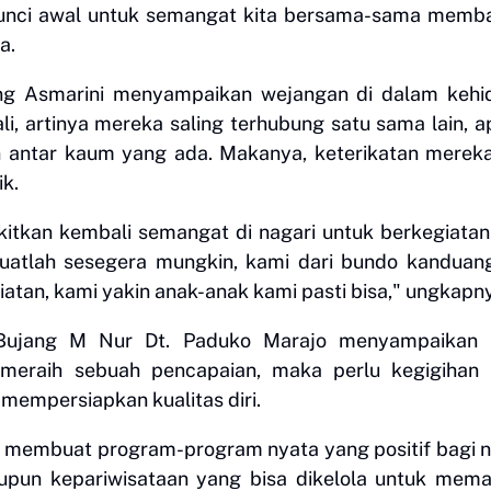
di kunci awal untuk semangat kita bersama-sama mem
a.
ng Asmarini menyampaikan wejangan di dalam kehi
tali, artinya mereka saling terhubung satu sama lain, a
n antar kaum yang ada. Makanya, keterikatan merek
ik.
kan kembali semangat di nagari untuk berkegiatan
buatlah sesegera mungkin, kami dari bundo kanduan
an, kami yakin anak-anak kami pasti bisa," ungkapn
Bujang M Nur Dt. Paduko Marajo menyampaikan 
meraih sebuah pencapaian, maka perlu kegigihan 
empersiapkan kualitas diri.
 membuat program-program nyata yang positif bagi n
pun kepariwisataan yang bisa dikelola untuk mema