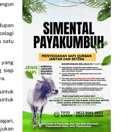
bangun
dupan
palagi
a satu
 yang
g siap
ya.
untuk
untuk
agari,
jukan