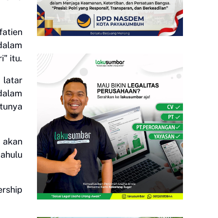
fatien
 dalam
" itu.
 latar
dalam
atunya
 akan
ahulu
ership