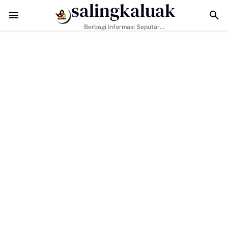
salingkaluak
TMMD ke-129 Kodim 0306/50 Kota Pacu Pengerasan Jalan, Akses Wa
Berbagi Informasi Seputar
Sumatera Barat Dan Informasi
Umum Lainnya Nasional Maupun
Internasional.