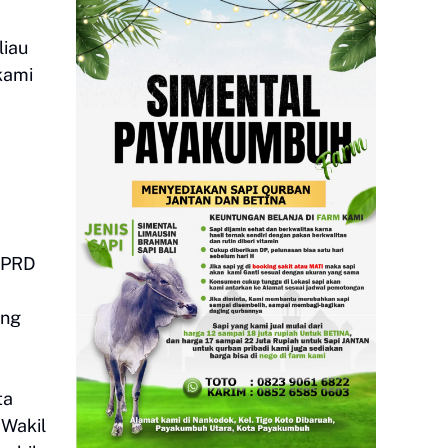
liau
kami
DPRD
ang
ta
 Wakil