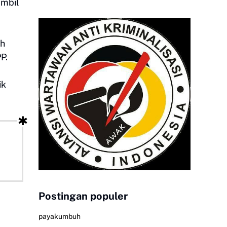
ambil
ah
P.
ik
Postingan populer
payakumbuh