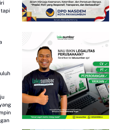
ri
tapi
a
uluh
ju
 yang
impin
ngan