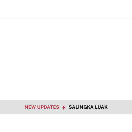
ke-129 Kodim 0306/50 Kota Pacu Pengerasan Jalan, Akses Warga Ha
NEW UPDATES
SALINGKA LUAK