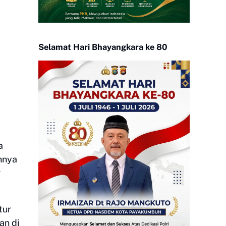
Selamat Hari Bhayangkara ke 80
a
nnya
g
tur
an di