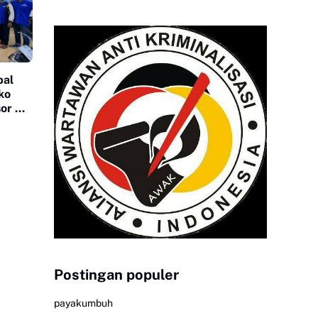
bal
ko
or Di
Postingan populer
payakumbuh