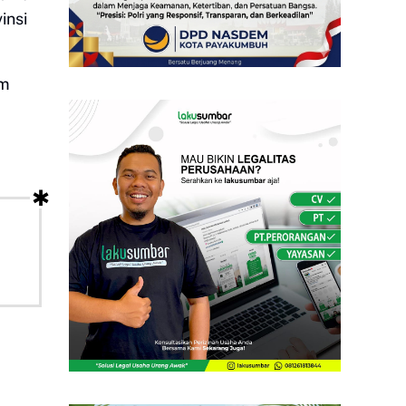
insi
am