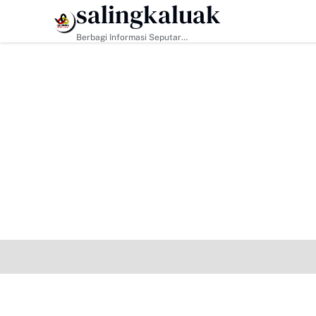
salingkaluak
HEADLINE
TMMD 
Berbagi Informasi Seputar
Sumatera Barat Dan Informasi
Umum Lainnya Nasional Maupun
Internasional.