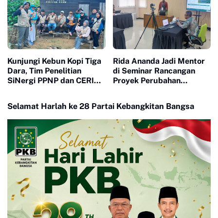
Kunjungi Kebun Kopi Tiga
Rida Ananda Jadi Mentor
Dara, Tim Penelitian
di Seminar Rancangan
SiNergi PPNP dan CERI
Proyek Perubahan
Soroti Peran Perempuan
Pelatihan Kepemimpinan
dalam Industri Kopi
Nasional
Selamat Harlah ke 28 Partai Kebangkitan Bangsa
Indonesia