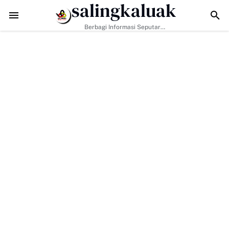
salingkaluak
k Sekadar Bangun Jalan, Edukasi dan Layanan Publik Menyentuh Wa
Berbagi Informasi Seputar
Sumatera Barat Dan Informasi
Umum Lainnya Nasional Maupun
Internasional.