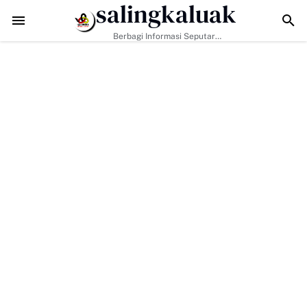
salingkaluak
Data Sosial Jadi Kunci, Hj. Aida Dorong Nagari Aktif Pastikan War
Berbagi Informasi Seputar
Sumatera Barat Dan Informasi
Umum Lainnya Nasional Maupun
Internasional.