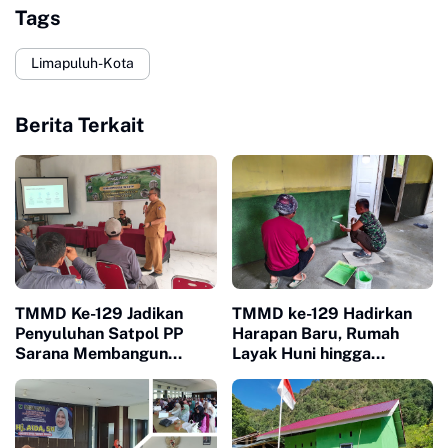
Tags
Limapuluh-Kota
Berita Terkait
TMMD Ke-129 Jadikan
TMMD ke-129 Hadirkan
Penyuluhan Satpol PP
Harapan Baru, Rumah
Sarana Membangun
Layak Huni hingga
Kesadaran Warga soal
Layanan Kesehatan Ubah
Ketertiban
Kehidupan Warga Buluh
Kasok