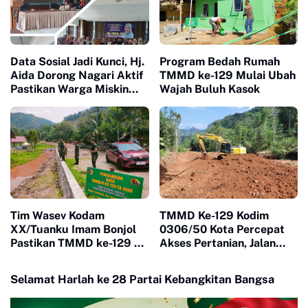
Data Sosial Jadi Kunci, Hj.
Program Bedah Rumah
Aida Dorong Nagari Aktif
TMMD ke-129 Mulai Ubah
Pastikan Warga Miskin
Wajah Buluh Kasok
Tak Terlewat Bantuan
Tim Wasev Kodam
TMMD Ke-129 Kodim
XX/Tuanku Imam Bonjol
0306/50 Kota Percepat
Pastikan TMMD ke-129 di
Akses Pertanian, Jalan
Limapuluh Kota Tepat
Baru Jadi Harapan Petani
Sasaran dan Berkualitas
Limapuluh Kota
Selamat Harlah ke 28 Partai Kebangkitan Bangsa