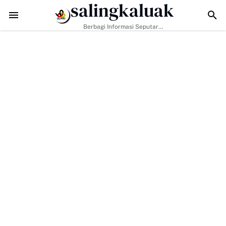
salingkaluak
ata Sosial Jadi Kunci, Hj. Aida Dorong Nagari Aktif Pastikan Warga Mi
Berbagi Informasi Seputar
Sumatera Barat Dan Informasi
Umum Lainnya Nasional Maupun
Internasional.