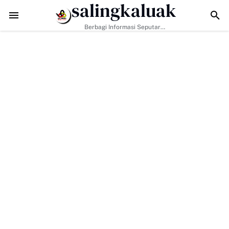
salingkaluak
Data Sosial Jadi Kunci, Hj. Aida Dorong Nagari Aktif Pastikan W
Berbagi Informasi Seputar
Sumatera Barat Dan Informasi
Umum Lainnya Nasional Maupun
Internasional.