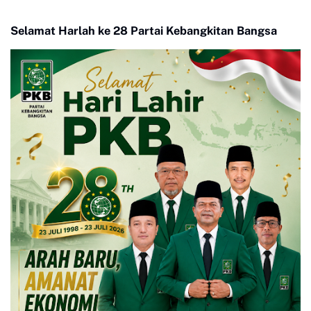
Drama Adu Pinalti
Pengurus Baru KONI Kota
Payakumbuh periode
Selamat Harlah ke 28 Partai Kebangkitan Bangsa
2026-2030