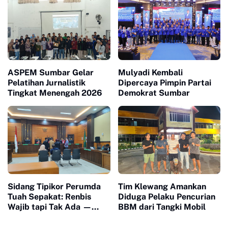
Bor untuk Warga
Terdampak Bencana
ASPEM Sumbar Gelar
Mulyadi Kembali
Pelatihan Jurnalistik
Dipercaya Pimpin Partai
Tingkat Menengah 2026
Demokrat Sumbar
Sidang Tipikor Perumda
Tim Klewang Amankan
Tuah Sepakat: Renbis
Diduga Pelaku Pencurian
Wajib tapi Tak Ada —
BBM dari Tangki Mobil
Dokumen Rp4 Miliar
Dipertanyakan, Saksi