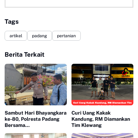
Tags
artikel
padang
pertanian
Berita Terkait
Sambut Hari Bhayangkara
Curi Uang Kakak
ke-80, Polresta Padang
Kandung, RM Diamankan
Bersama
Tim Klewang
Bhabinkamtibmas Surau
Gadang Bangun Sumur