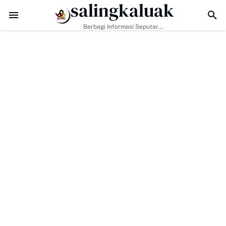
salingkaluak
TMMD ke-129 Tak Hanya Bangun Jalan, Bekali Warga Buluh Kasok d
Berbagi Informasi Seputar
Sumatera Barat Dan Informasi
Umum Lainnya Nasional Maupun
Internasional.