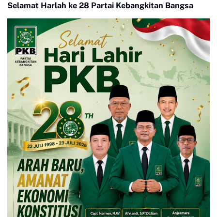
Selamat Harlah ke 28 Partai Kebangkitan Bangsa
Mangkir karena 'Biaya
Transport'"