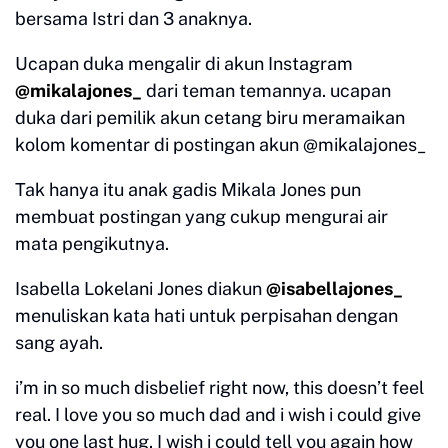
bersama Istri dan 3 anaknya.
Ucapan duka mengalir di akun Instagram
@mikalajones_
dari teman temannya. ucapan
duka dari pemilik akun cetang biru meramaikan
kolom komentar di postingan akun @mikalajones_
Tak hanya itu anak gadis Mikala Jones pun
membuat postingan yang cukup mengurai air
mata pengikutnya.
Isabella Lokelani Jones diakun
@isabellajones_
menuliskan kata hati untuk perpisahan dengan
sang ayah.
i’m in so much disbelief right now, this doesn’t feel
real. I love you so much dad and i wish i could give
you one last hug. I wish i could tell you again how