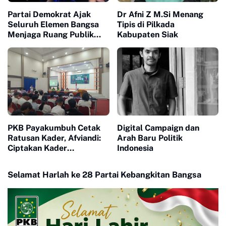
Partai Demokrat Ajak
Dr Afni Z M.Si Menang
Seluruh Elemen Bangsa
Tipis di Pilkada
Menjaga Ruang Publik
Kabupaten Siak
Yang Kondusif dan
Beradab
PKB Payakumbuh Cetak
Digital Campaign dan
Ratusan Kader, Afviandi:
Arah Baru Politik
Ciptakan Kader
Indonesia
Perubahan Berkualitas
Selamat Harlah ke 28 Partai Kebangkitan Bangsa