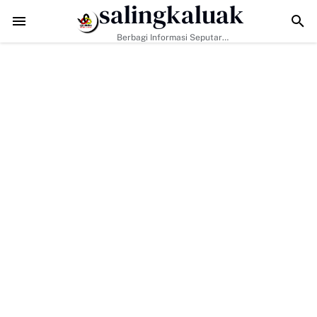
salingkaluak
adapi Tantangan Era Digital, Arisal Aziz Ajak Masyarakat Perkuat Nila
Berbagi Informasi Seputar
Sumatera Barat Dan Informasi
Umum Lainnya Nasional Maupun
Internasional.