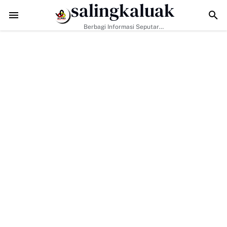
salingkaluak
Hadapi Tantangan Era Digital, Arisal Aziz Ajak Masyarakat Perkuat N
Berbagi Informasi Seputar
Sumatera Barat Dan Informasi
Umum Lainnya Nasional Maupun
Internasional.