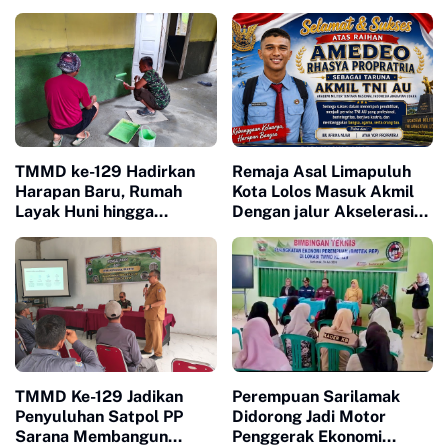
TMMD ke-129 Hadirkan
Remaja Asal Limapuluh
Harapan Baru, Rumah
Kota Lolos Masuk Akmil
Layak Huni hingga
Dengan jalur Akselerasi
Layanan Kesehatan Ubah
Ketat
Kehidupan Warga Buluh
Kasok
TMMD Ke-129 Jadikan
Perempuan Sarilamak
Penyuluhan Satpol PP
Didorong Jadi Motor
Sarana Membangun
Penggerak Ekonomi