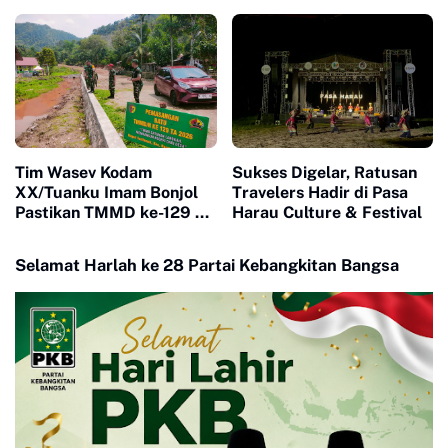
Kesadaran Warga soal
Keluarga Lewat Bimtek
Ketertiban
PEP
Tim Wasev Kodam
Sukses Digelar, Ratusan
XX/Tuanku Imam Bonjol
Travelers Hadir di Pasa
Pastikan TMMD ke-129 di
Harau Culture & Festival
Limapuluh Kota Tepat
Sasaran dan Berkualitas
Selamat Harlah ke 28 Partai Kebangkitan Bangsa