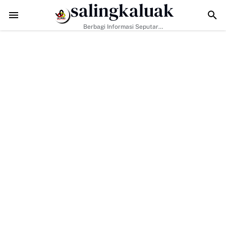
salingkaluak
Data Sosial Jadi Kunci, Hj. Aida Dorong Nagari Aktif Pastikan W
Berbagi Informasi Seputar
Sumatera Barat Dan Informasi
Umum Lainnya Nasional Maupun
Internasional.