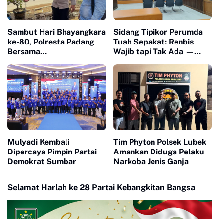
Sambut Hari Bhayangkara
Sidang Tipikor Perumda
ke-80, Polresta Padang
Tuah Sepakat: Renbis
Bersama
Wajib tapi Tak Ada —
Bhabinkamtibmas Surau
Dokumen Rp4 Miliar
Gadang Bangun Sumur
Dipertanyakan, Saksi
Bor untuk Warga
Mangkir karena 'Biaya
Terdampak Bencana
Transport'"
Mulyadi Kembali
Tim Phyton Polsek Lubek
Dipercaya Pimpin Partai
Amankan Diduga Pelaku
Demokrat Sumbar
Narkoba Jenis Ganja
Selamat Harlah ke 28 Partai Kebangkitan Bangsa