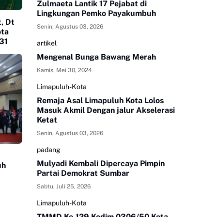
Zulmaeta Lantik 17 Pejabat di
Lingkungan Pemko Payakumbuh
t, Dt
Senin, Agustus 03, 2026
ota
31
artikel
Mengenal Bunga Bawang Merah
Kamis, Mei 30, 2024
Limapuluh-Kota
Remaja Asal Limapuluh Kota Lolos
Masuk Akmil Dengan jalur Akselerasi
Ketat
Senin, Agustus 03, 2026
padang
Mulyadi Kembali Dipercaya Pimpin
uh
Partai Demokrat Sumbar
Sabtu, Juli 25, 2026
Limapuluh-Kota
TMMD Ke-129 Kodim 0306/50 Kota