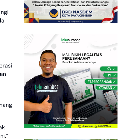
ingi
da
erasi
aan
inang
ak
ni,"