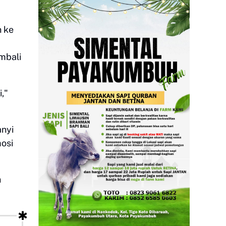
h ke
mbali
,"
nyi
osi
h