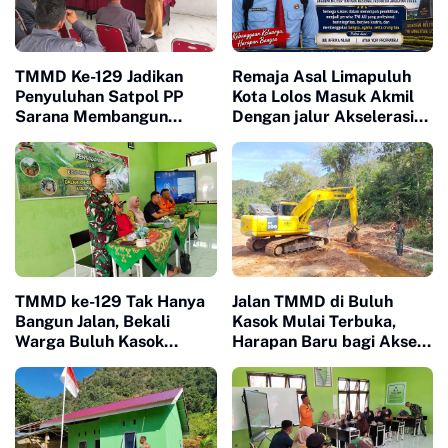
TMMD Ke-129 Jadikan
Remaja Asal Limapuluh
Penyuluhan Satpol PP
Kota Lolos Masuk Akmil
Sarana Membangun
Dengan jalur Akselerasi
Kesadaran Warga soal
Ketat
Ketertiban
TMMD ke-129 Tak Hanya
Jalan TMMD di Buluh
Bangun Jalan, Bekali
Kasok Mulai Terbuka,
Warga Buluh Kasok
Harapan Baru bagi Akses
dengan Kesiapsiagaan
Ekonomi Warga
Bencana