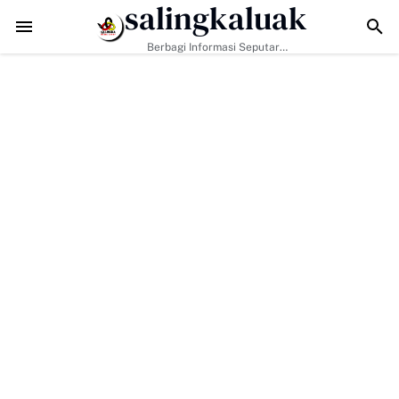
salingkaluak
Kodim 0306/50 Kota Nyaris Rampung, Jalan 2,7 Kilometer Tembus 9
Berbagi Informasi Seputar
Sumatera Barat Dan Informasi
Umum Lainnya Nasional Maupun
Internasional.