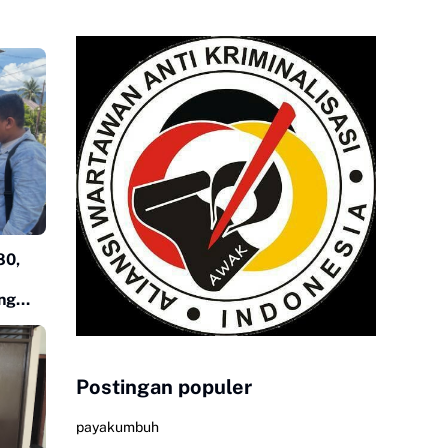
80,
ng
ga
Postingan populer
payakumbuh