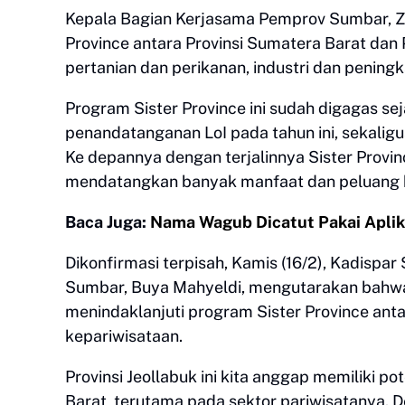
Kepala Bagian Kerjasama Pemprov Sumbar, Z
Province antara Provinsi Sumatera Barat dan P
pertanian dan perikanan, industri dan pening
Program Sister Province ini sudah digagas sej
penandatanganan LoI pada tahun ini, sekaligu
Ke depannya dengan terjalinnya Sister Provin
mendatangkan banyak manfaat dan peluang b
Baca Juga:
Nama Wagub Dicatut Pakai Aplik
Dikonfirmasi terpisah, Kamis (16/2), Kadisp
Sumbar, Buya Mahyeldi, mengutarakan bahwa
menindaklanjuti program Sister Province ant
kepariwisataan.
Provinsi Jeollabuk ini kita anggap memiliki po
Barat, terutama pada sektor pariwisatanya. D