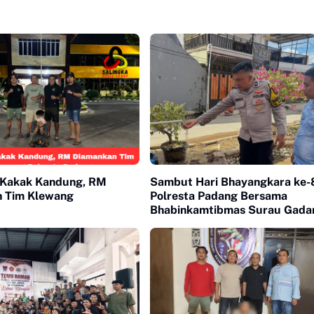
 Kakak Kandung, RM
Sambut Hari Bhayangkara ke-
 Tim Klewang
Polresta Padang Bersama
Bhabinkamtibmas Surau Gada
Bangun Sumur Bor untuk War
Terdampak Bencana