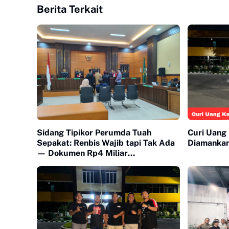
Berita Terkait
Sidang Tipikor Perumda Tuah
Curi Uang
Sepakat: Renbis Wajib tapi Tak Ada
Diamankan
— Dokumen Rp4 Miliar
Dipertanyakan, Saksi Mangkir
karena 'Biaya Transport'"