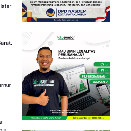
ister
arat.
ernur
a
nia,