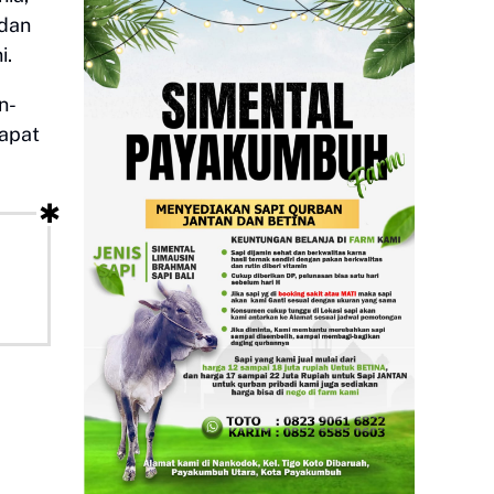
 dan
i.
n-
dapat