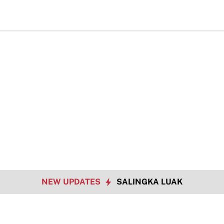
Hadapi Tantangan Era Digital, Arisal Aziz Ajak Masy
NEW UPDATES
SALINGKA LUAK