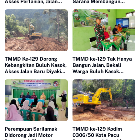
Akses Pertanian, Jalan
Sarana Membangun
Baru Jadi Harapan Petani
Kesadaran Warga soal
Limapuluh Kota
Ketertiban
TMMD Ke-129 Dorong
TMMD ke-129 Tak Hanya
Kebangkitan Buluh Kasok,
Bangun Jalan, Bekali
Akses Jalan Baru Diyakini
Warga Buluh Kasok
Percepat Pertumbuhan
dengan Kesiapsiagaan
Ekonomi Warga
Bencana
Perempuan Sarilamak
TMMD ke-129 Kodim
Didorong Jadi Motor
0306/50 Kota Pacu