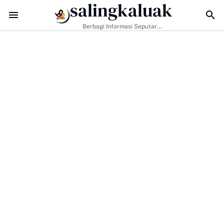
salingkaluak
 Warga Buluh Kasok dengan Kesiapsiagaan Bencana
Walikota Sampaik
Berbagi Informasi Seputar
Sumatera Barat Dan Informasi
Umum Lainnya Nasional Maupun
Internasional.