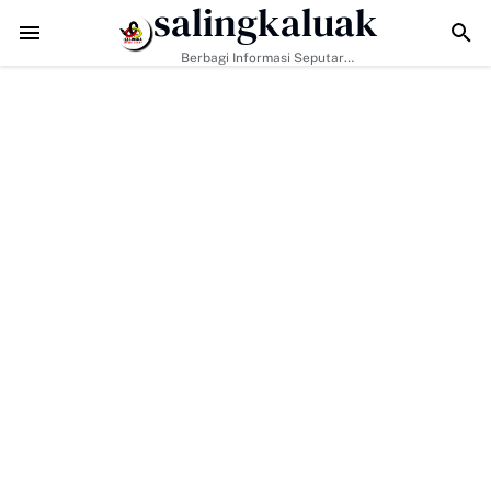
salingkaluak
Data Sosial Jadi Kunci, Hj. Aida Dorong Nagari Aktif Pastikan Wa
Berbagi Informasi Seputar
Sumatera Barat Dan Informasi
Umum Lainnya Nasional Maupun
Internasional.