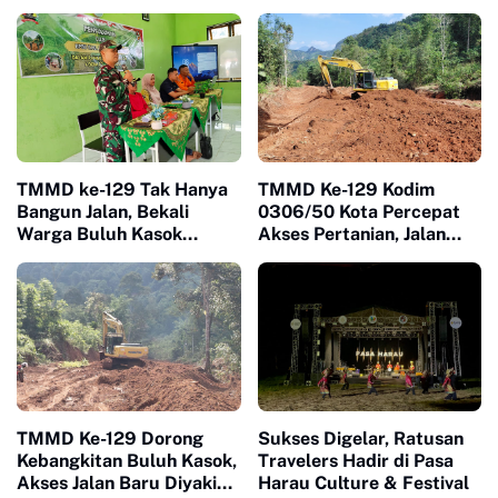
Kesadaran Warga soal
Ketertiban
TMMD ke-129 Tak Hanya
TMMD Ke-129 Kodim
Bangun Jalan, Bekali
0306/50 Kota Percepat
Warga Buluh Kasok
Akses Pertanian, Jalan
dengan Kesiapsiagaan
Baru Jadi Harapan Petani
Bencana
Limapuluh Kota
TMMD Ke-129 Dorong
Sukses Digelar, Ratusan
Kebangkitan Buluh Kasok,
Travelers Hadir di Pasa
Akses Jalan Baru Diyakini
Harau Culture & Festival