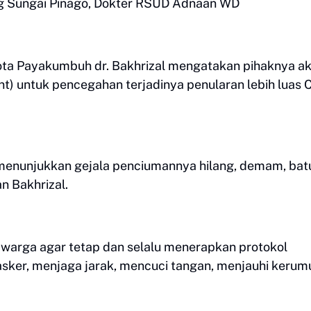
 Sungai Pinago, Dokter RSUD Adnaan WD
kota Payakumbuh dr. Bakhrizal mengatakan pihaknya a
nt) untuk pencegahan terjadinya penularan lebih luas 
menunjukkan gejala penciumannya hilang, demam, bat
n Bakhrizal.
warga agar tetap dan selalu menerapkan protokol
ker, menjaga jarak, mencuci tangan, menjauhi kerum