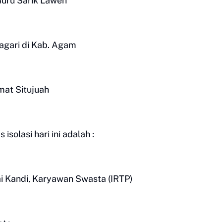
Guru Sarik Laweh
 Nagari di Kab. Agam
amat Situjuah
solasi hari ini adalah :
ai Kandi, Karyawan Swasta (IRTP)