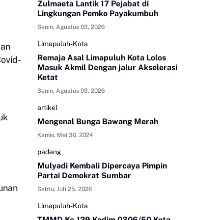
Zulmaeta Lantik 17 Pejabat di
Lingkungan Pemko Payakumbuh
Senin, Agustus 03, 2026
Limapuluh-Kota
kan
Remaja Asal Limapuluh Kota Lolos
Covid-
Masuk Akmil Dengan jalur Akselerasi
Ketat
Senin, Agustus 03, 2026
artikel
uk
Mengenal Bunga Bawang Merah
Kamis, Mei 30, 2024
padang
Mulyadi Kembali Dipercaya Pimpin
Partai Demokrat Sumbar
unan
Sabtu, Juli 25, 2026
Limapuluh-Kota
TMMD Ke-129 Kodim 0306/50 Kota