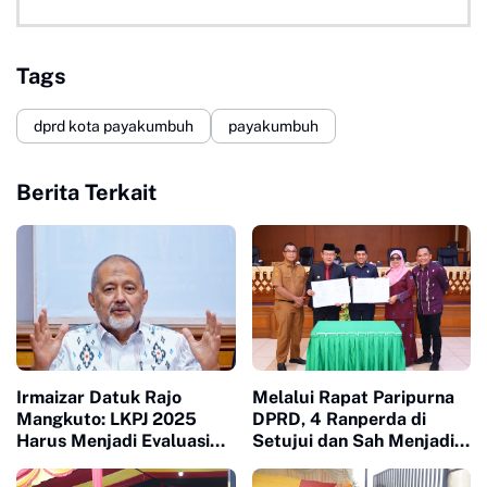
Tags
dprd kota payakumbuh
payakumbuh
Berita Terkait
Irmaizar Datuk Rajo
Melalui Rapat Paripurna
Mangkuto: LKPJ 2025
DPRD, 4 Ranperda di
Harus Menjadi Evaluasi
Setujui dan Sah Menjadi
Nyata untuk Menjawab
Peraturan Daerah
Lesunya Ekonomi