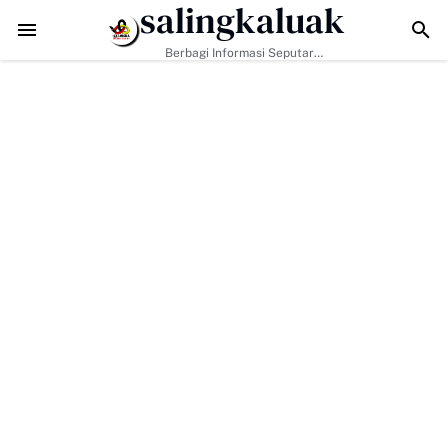
salingkaluak
 Jadi Kunci, Hj. Aida Dorong Nagari Aktif Pastikan Warga Miskin Tak 
Berbagi Informasi Seputar
Sumatera Barat Dan Informasi
Umum Lainnya Nasional Maupun
Internasional.