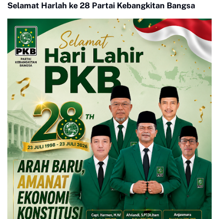
Selamat Harlah ke 28 Partai Kebangkitan Bangsa
Pasar Payakumbuh, DPRD
Siap Memfasilitasi Pihak
Terkait Untuk Duduk Satu
Meja Mencari Jalan
Terbaik