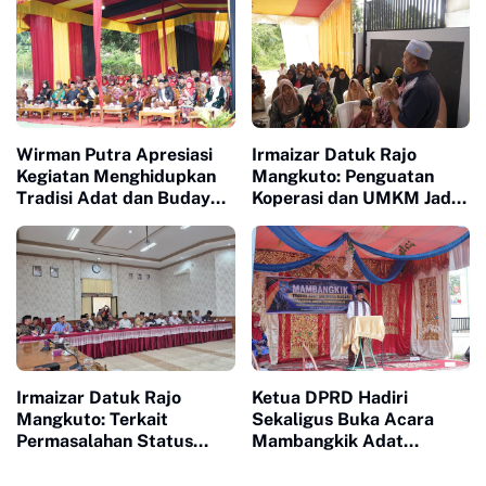
Masyarakat
Wirman Putra Apresiasi
Irmaizar Datuk Rajo
Kegiatan Menghidupkan
Mangkuto: Penguatan
Tradisi Adat dan Budaya
Koperasi dan UMKM Jadi
di Nagari Aua Kuniang
Kunci Menggerakkan
Ekonomi Rakyat
Irmaizar Datuk Rajo
Ketua DPRD Hadiri
Mangkuto: Terkait
Sekaligus Buka Acara
Permasalahan Status
Mambangkik Adat
Tanah Ulayat dan
Salingka Nagori di Koto
Pembangunan Pusat
Nan Godang