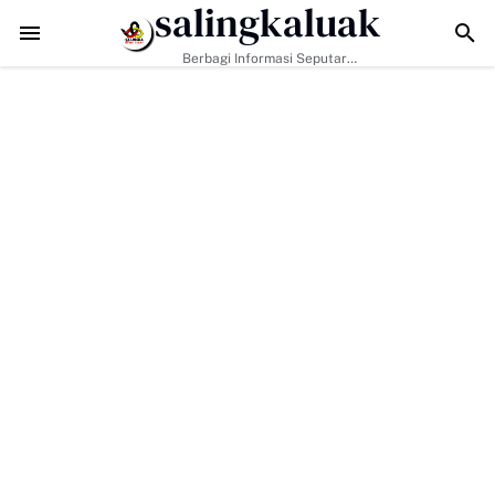
salingkaluak
Data Sosial Jadi Kunci, Hj. Aida Dorong Nagari Aktif Pastikan Wa
Berbagi Informasi Seputar
Sumatera Barat Dan Informasi
Umum Lainnya Nasional Maupun
Internasional.