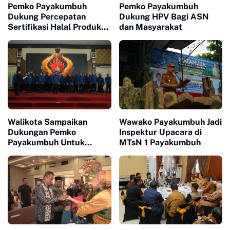
Pemko Payakumbuh
Pemko Payakumbuh
Dukung Percepatan
Dukung HPV Bagi ASN
Sertifikasi Halal Produk
dan Masyarakat
UMKM
Walikota Sampaikan
Wawako Payakumbuh Jadi
Dukungan Pemko
Inspektur Upacara di
Payakumbuh Untuk
MTsN 1 Payakumbuh
Pengurus Baru KONI Kota
Payakumbuh periode
2026-2030