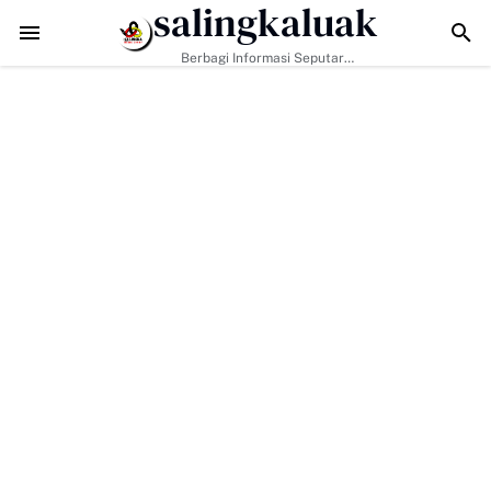
salingkaluak
Data Sosial Jadi Kunci, Hj. Aida Dorong Nagari Aktif Pastikan Warg
Berbagi Informasi Seputar
Sumatera Barat Dan Informasi
Umum Lainnya Nasional Maupun
Internasional.