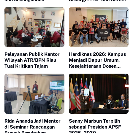
Soroti Peran Perempuan
dalam Industri Kopi
Indonesia
Pelayanan Publik Kantor
Hardiknas 2026: Kampus
Wilayah ATR/BPN Riau
Menjadi Dapur Umum,
Tuai Kritikan Tajam
Kesejahteraan Dosen
Masuk Liang Lahat
Rida Ananda Jadi Mentor
Senny Marbun Terpilih
di Seminar Rancangan
sebagai Presiden APSF
Proyek Perubahan
2026–2030