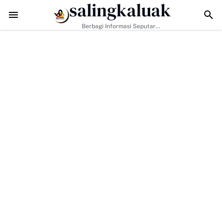
salingkaluak
Bukan Hanya Tugas Pemerintah, H. Ilson Cong Dorong Keluarga dan 
Berbagi Informasi Seputar
Sumatera Barat Dan Informasi
Umum Lainnya Nasional Maupun
Internasional.