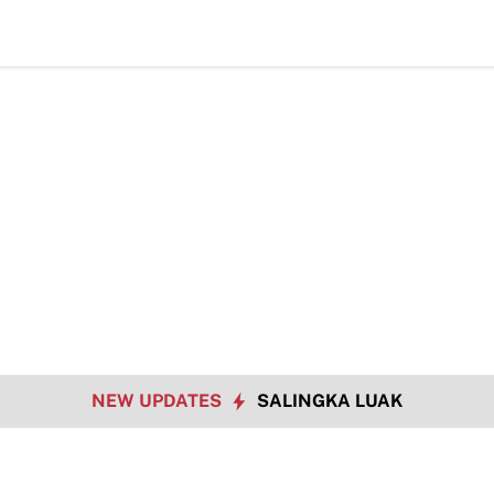
Hadapi Tantangan Era Digital, Arisal 
NEW UPDATES
SALINGKA LUAK