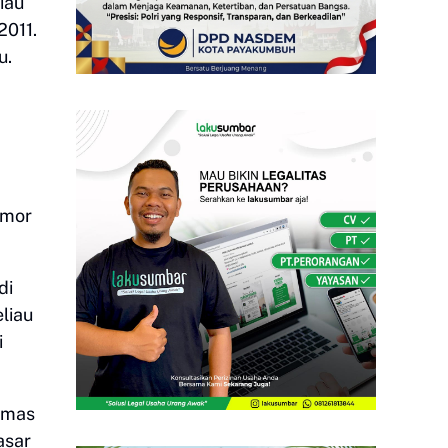
iau
2011.
u.
omor
di
liau
i
smas
asar