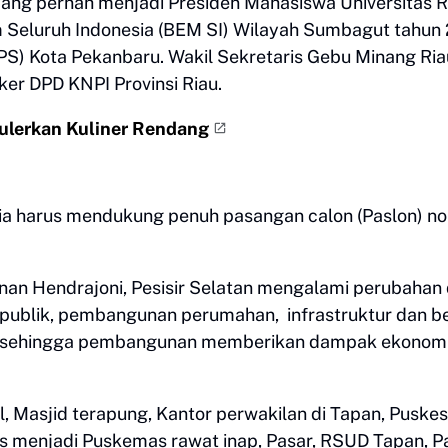
ang pernah menjadi Presiden Mahasiswa Universitas R
 Seluruh Indonesia (BEM SI) Wilayah Sumbagut tahun 
IKPS) Kota Pekanbaru. Wakil Sekretaris Gebu Minang Ria
ker DPD KNPI Provinsi Riau.
lerkan Kuliner Rendang
a harus mendukung penuh pasangan calon (Paslon) n
an Hendrajoni, Pesisir Selatan mengalami perubahan 
n publik, pembangunan perumahan, infrastruktur dan be
el sehingga pembangunan memberikan dampak ekonom
, Masjid terapung, Kantor perwakilan di Tapan, Puske
 menjadi Puskemas rawat inap, Pasar, RSUD Tapan, P