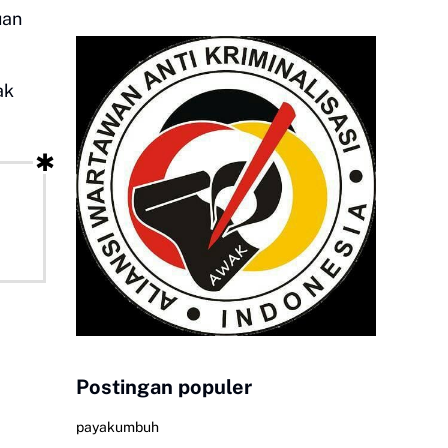
uan
ak
Postingan populer
payakumbuh