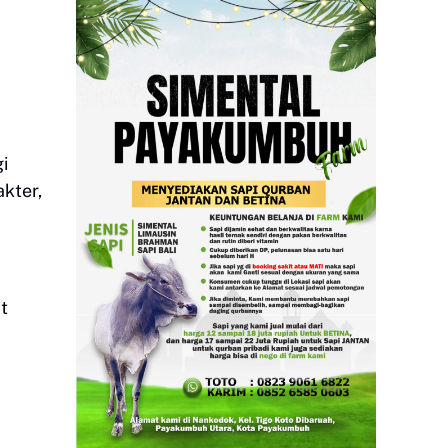
i
kter,
t