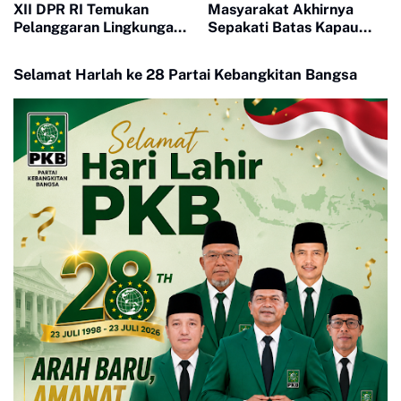
XII DPR RI Temukan
Masyarakat Akhirnya
Pelanggaran Lingkungan
Sepakati Batas Kapau
di Pabrik CPO PT Mutiara
Dan Kota Bukittinggi
Agam
Kembali Ke Batas Awal
Selamat Harlah ke 28 Partai Kebangkitan Bangsa