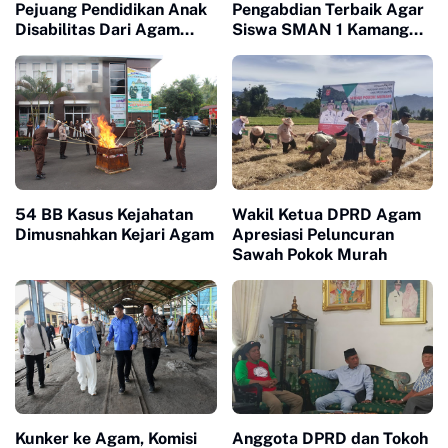
Pejuang Pendidikan Anak
Pengabdian Terbaik Agar
Disabilitas Dari Agam
Siswa SMAN 1 Kamang
Timur
Magek Mampu Bertarung
Di Kampus Nasional
54 BB Kasus Kejahatan
Wakil Ketua DPRD Agam
Dimusnahkan Kejari Agam
Apresiasi Peluncuran
Sawah Pokok Murah
Kunker ke Agam, Komisi
Anggota DPRD dan Tokoh