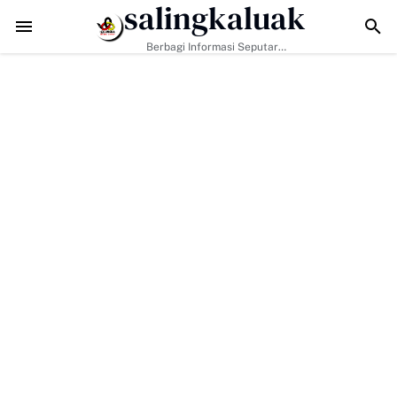
salingkaluak
Hadapi Tantangan Era Digital, Arisal Aziz Ajak Masyarakat Perkuat N
Berbagi Informasi Seputar
Sumatera Barat Dan Informasi
Umum Lainnya Nasional Maupun
Internasional.