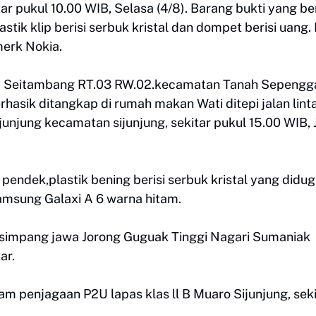
 pukul 10.00 WIB, Selasa (4/8). Barang bukti yang be
ik klip berisi serbuk kristal dan dompet berisi uang.
erk Nokia.
esa Seitambang RT.03 RW.02.kecamatan Tanah Sepengg
asik ditangkap di rumah makan Wati ditepi jalan lint
unjung kecamatan sijunjung, sekitar pukul 15.00 WIB,
pendek,plastik bening berisi serbuk kristal yang didu
amsung Galaxi A 6 warna hitam.
t simpang jawa Jorong Guguak Tinggi Nagari Sumaniak
ar.
m penjagaan P2U lapas klas ll B Muaro Sijunjung, seki