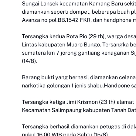
Sungai Lansek kecamatan Kamang Baru sekitar
diamankan seperti dompet, beberapa buah plast
Avanza no.pol.BB.1542 FKR, dan handphone m
Tersangka kedua Rota Rio (29 th), warga d
Lintas kabupaten Muaro Bungo. Tersangka berh
sumatera km 7 jorong gantiang kenagarian Sij
(14/8).
Barang bukti yang berhasil diamankan celana 
narkotika golongan 1 jenis shabu.Handpone s
Tersangka ketiga Jimi Krismon (23 th) alama
Kecamatan Salimpaung kabupaten Tanah Dat
Tersangka berhasil diamankan petugas di dala
pukul 16.00 WIB pada Sabtu (15/8).