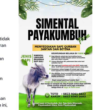
tidak
eran
an
um
aan
ini,