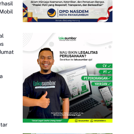
rhasil
 Mobil
al
as
 Jumat
ga
tar