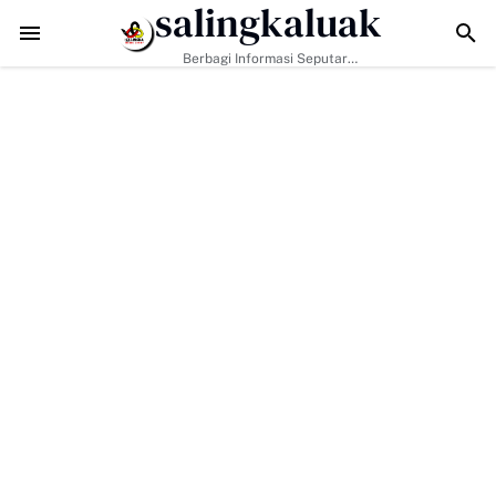
salingkaluak
ma Kunjungan Kapolres Payakumbuh Bahas Penguatan Kerjasama Ha
Berbagi Informasi Seputar
Sumatera Barat Dan Informasi
Umum Lainnya Nasional Maupun
Internasional.