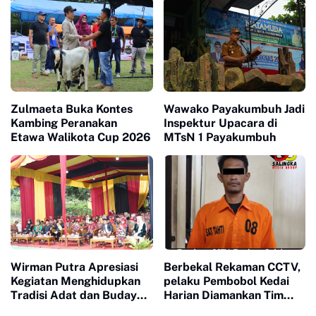
Budaya Minangkabau
Zulmaeta Buka Kontes
Wawako Payakumbuh Jadi
Kambing Peranakan
Inspektur Upacara di
Etawa Walikota Cup 2026
MTsN 1 Payakumbuh
Wirman Putra Apresiasi
Berbekal Rekaman CCTV,
Kegiatan Menghidupkan
pelaku Pembobol Kedai
Tradisi Adat dan Budaya
Harian Diamankan Tim
di Nagari Aua Kuniang
Satreskrim Polres