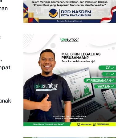
han
,
mpat
 anak