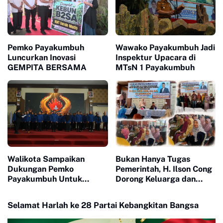
Pemko Payakumbuh
Wawako Payakumbuh Jadi
Luncurkan Inovasi
Inspektur Upacara di
GEMPITA BERSAMA
MTsN 1 Payakumbuh
Walikota Sampaikan
Bukan Hanya Tugas
Dukungan Pemko
Pemerintah, H. Ilson Cong
Payakumbuh Untuk
Dorong Keluarga dan
Pengurus Baru KONI Kota
Masyarakat Jadi Benteng
Payakumbuh periode
Perlindungan Perempuan
Selamat Harlah ke 28 Partai Kebangkitan Bangsa
2026-2030
dan Anak