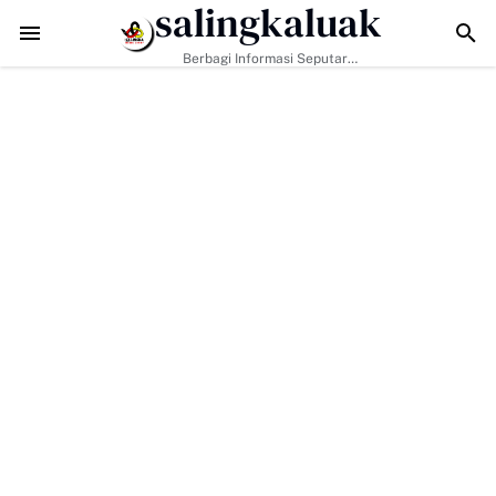
salingkaluak
n Hanya Tugas Pemerintah, H. Ilson Cong Dorong Keluarga dan Masy
Berbagi Informasi Seputar
Sumatera Barat Dan Informasi
Umum Lainnya Nasional Maupun
Internasional.