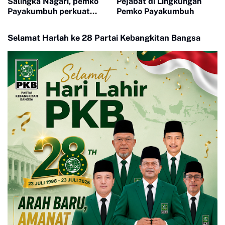
Salingka Nagari, pemko
Pejabat di Lingkungan
Payakumbuh perkuat
Pemko Payakumbuh
Pelestarian Adat Dan
Budaya Minangkabau
Selamat Harlah ke 28 Partai Kebangkitan Bangsa