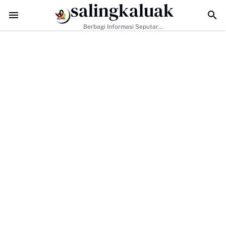
salingkaluak
TMMD ke-129 Kodim 0306/50 Kota Pacu Pengerasan Jalan, Akses 
Berbagi Informasi Seputar
Sumatera Barat Dan Informasi
Umum Lainnya Nasional Maupun
Internasional.