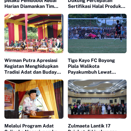
pelaku Pembobol Kedai
Dukung Percepatan
Harian Diamankan Tim
Sertifikasi Halal Produk
Satreskrim Polres
UMKM
Payakumbuh
Wirman Putra Apresiasi
Tigo Kayo FC Boyong
Kegiatan Menghidupkan
Piala Walikota
Tradisi Adat dan Budaya
Payakumbuh Lewat
di Nagari Aua Kuniang
Drama Adu Pinalti
Melalui Program Adat
Zulmaeta Lantik 17