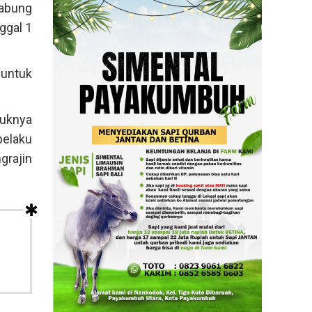
gabung
ggal 1
untuk
duknya
pelaku
rajin