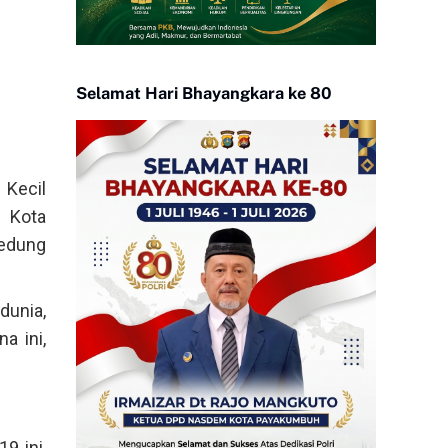
Selamat Hari Bhayangkara ke 80
Kecil
n Kota
Gedung
unia,
a ini,
9 ini,