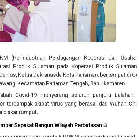
KM (Perindustrian Perdagangan Koperasi dan Usaha 
urasi Produk Sulaman pada Koperasi Produk Sulama
 Genius, Ketua Dekranasda Kota Pariaman, bertempat di 
 Rawang, Kecamatan Pariaman Tengah, Rabu kemaren.
abah Covid-19 menyerang seluruh penjuru belahan d
or terdampak akibat virus yang berasal dari Wuhan Chin
 diakar rumput.
ampar Sepakat Bangun Wilayah Perbatasan
 menggairahkan kembali UMKM yang terdampat Covid-1