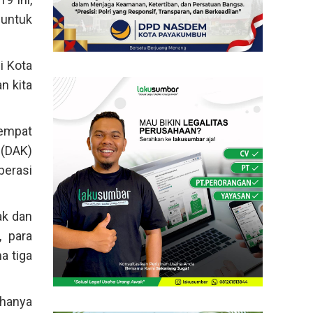
 untuk
i Kota
n kita
tempat
 (DAK)
perasi
ak dan
, para
a tiga
hanya