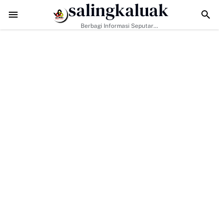
salingkaluak
Perkuat Ketangguhan Warga Buluh Kasok Hadapi Ancaman Bencana
Berbagi Informasi Seputar
Sumatera Barat Dan Informasi
Umum Lainnya Nasional Maupun
Internasional.