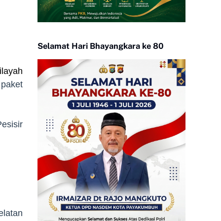
Selamat Hari Bhayangkara ke 80
ilayah
 paket
sisir
elatan