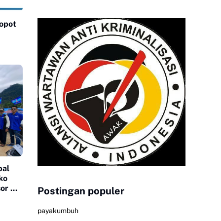
Copot
bal
ko
or Di
Postingan populer
payakumbuh