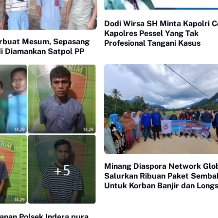
Dodi Wirsa SH Minta Kapolri 
Kapolres Pessel Yang Tak
rbuat Mesum, Sepasang
Profesional Tangani Kasus
 Diamankan Satpol PP
Minang Diaspora Network Glo
Salurkan Ribuan Paket Semba
Untuk Korban Banjir dan Longs
Pesisir Selatan
anan Polsek Indera pura