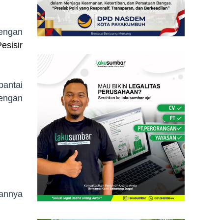
dengan
esisir
pantai
dengan
annya