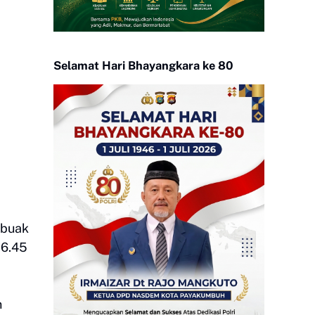
Selamat Hari Bhayangkara ke 80
ubuak
16.45
n