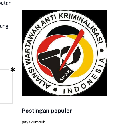
putan
sung
r
Postingan populer
payakumbuh