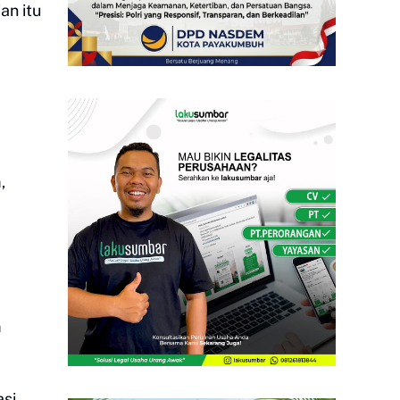
an itu
,
m
asi