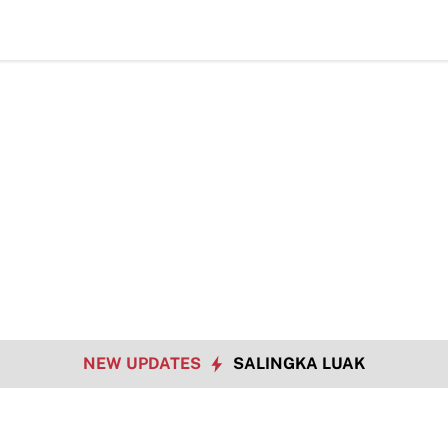
TMMD ke-129 Kodim 0306/50 Kota Pacu Pengerasan Jalan, Akses War
NEW UPDATES
SALINGKA LUAK