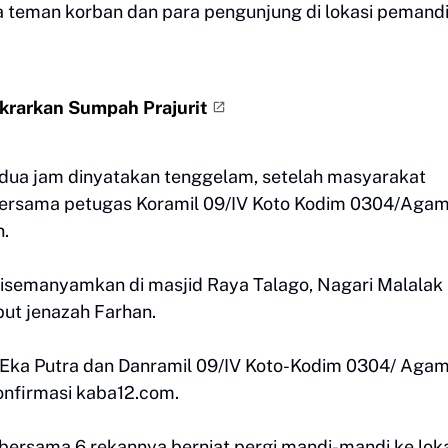
 teman korban dan para pengunjung di lokasi pemandi
krarkan Sumpah Prajurit
r dua jam dinyatakan tenggelam, setelah masyarakat
ersama petugas Koramil 09/IV Koto Kodim 0304/Agam
n.
 disemanyamkan di masjid Raya Talago, Nagari Malalak
ut jenazah Farhan.
 Eka Putra dan Danramil 09/IV Koto-Kodim 0304/ Aga
onfirmasi kaba12.com.
 bersama 6 rekannya berniat pergi mandi-mandi ke lok