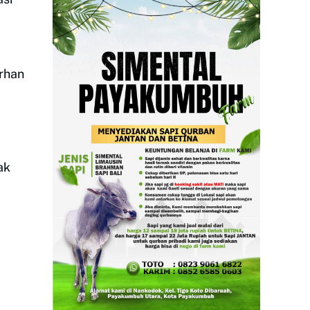
arhan
ak