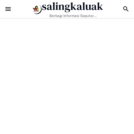
salingkaluak
ukan Hanya Tugas Pemerintah, H. Ilson Cong Dorong Keluarga dan M
Berbagi Informasi Seputar
Sumatera Barat Dan Informasi
Umum Lainnya Nasional Maupun
Internasional.