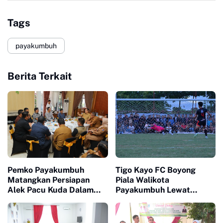
Tags
payakumbuh
Berita Terkait
Pemko Payakumbuh
Tigo Kayo FC Boyong
Matangkan Persiapan
Piala Walikota
Alek Pacu Kuda Dalam
Payakumbuh Lewat
Rangka HUT RI ke 81
Drama Adu Pinalti