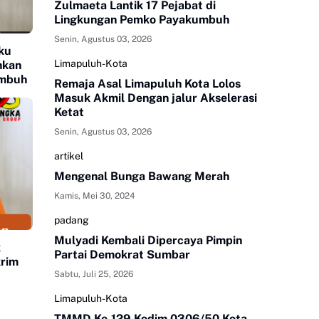
Zulmaeta Lantik 17 Pejabat di
Lingkungan Pemko Payakumbuh
Senin, Agustus 03, 2026
ku
Limapuluh-Kota
nkan
umbuh
Remaja Asal Limapuluh Kota Lolos
Masuk Akmil Dengan jalur Akselerasi
Ketat
Senin, Agustus 03, 2026
artikel
Mengenal Bunga Bawang Merah
Kamis, Mei 30, 2024
padang
Mulyadi Kembali Dipercaya Pimpin
k
Partai Demokrat Sumbar
krim
Sabtu, Juli 25, 2026
Limapuluh-Kota
TMMD Ke-129 Kodim 0306/50 Kota