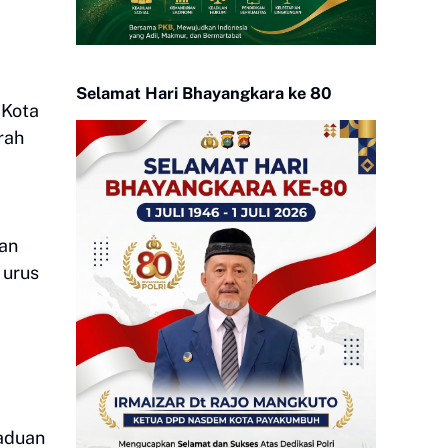
Selamat Hari Bhayangkara ke 80
 Kota
rah
kan
 urus
aduan