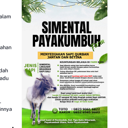
dalam
lahan
udah
padu
.
zinnya