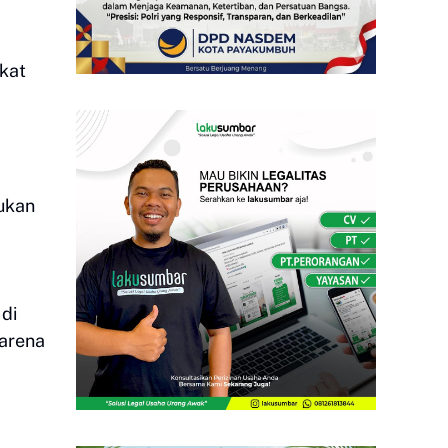
akat
ukan
di
karena