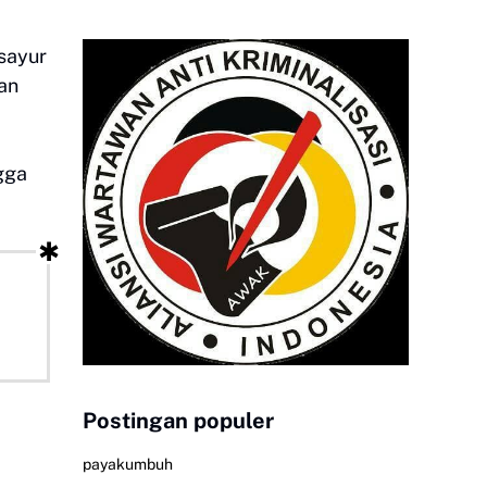
 sayur
an
gga
Postingan populer
payakumbuh