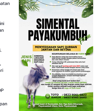
hatan
ini
an
.
,
ri
DP
apan