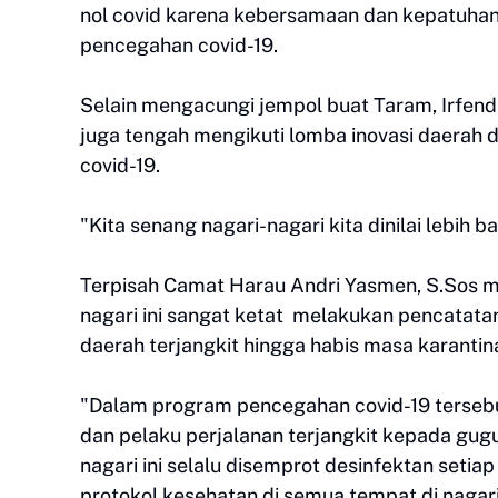
nol covid karena kebersamaan dan kepatuhan
pencegahan covid-19.
Selain mengacungi jempol buat Taram, Irfendi
juga tengah mengikuti lomba inovasi daerah 
covid-19.
"Kita senang nagari-nagari kita dinilai lebih 
Terpisah Camat Harau Andri Yasmen, S.Sos m
nagari ini sangat ketat melakukan pencatat
daerah terjangkit hingga habis masa karantin
"Dalam program pencegahan covid-19 terseb
dan pelaku perjalanan terjangkit kepada gugus
nagari ini selalu disemprot desinfektan setia
protokol kesehatan di semua tempat di nagari i