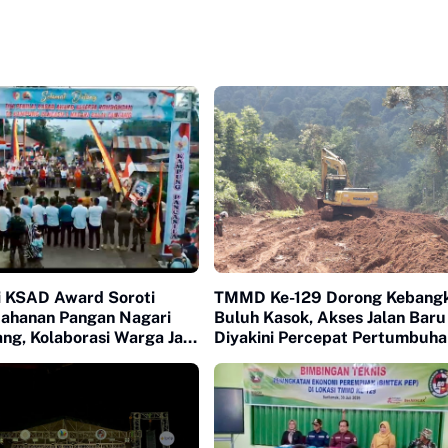
ai KSAD Award Soroti
TMMD Ke-129 Dorong Kebangk
etahanan Pangan Nagari
Buluh Kasok, Akses Jalan Baru
ang, Kolaborasi Warga Jadi
Diyakini Percepat Pertumbuha
ma
Ekonomi Warga