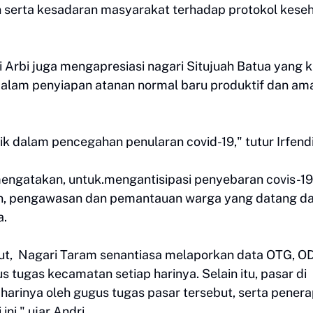
 serta kesadaran masyarakat terhadap protokol kese
 Arbi juga mengapresiasi nagari Situjuah Batua yang k
dalam penyiapan atanan normal baru produktif dan am
baik dalam pencegahan penularan covid-19," tutur Irfendi
engatakan, untuk.mengantisipasi penyebaran covis-19
an, pengawasan dan pemantauan warga yang datang da
a.
ut, Nagari Taram senantiasa melaporkan data OTG, O
 tugas kecamatan setiap harinya. Selain itu, pasar di
p harinya oleh gugus tugas pasar tersebut, serta pener
ni," ujar Andri.