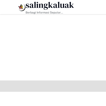
salingkaluak
es Warga Harau Kian Mendekati Tuntas
HEADLINE
Tigo Kayo FC Boyong Piala Wa
Berbagi Informasi Seputar
Sumatera Barat Dan Informasi
Umum Lainnya Nasional Maupun
Internasional.