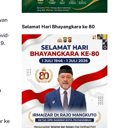
wan
Selamat Hari Bhayangkara ke 80
vid-
9.
m
r ke