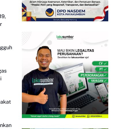
19,
r
ngguh
gas
i
rakat
hankan