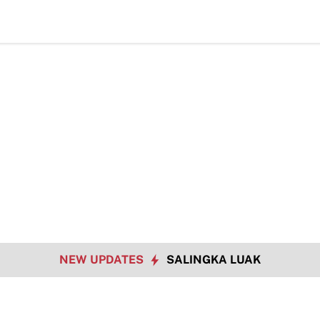
likota Payakumbuh Lewat Drama Adu Pinalti
Pemko Payakumbuh Matan
NEW UPDATES
SALINGKA LUAK