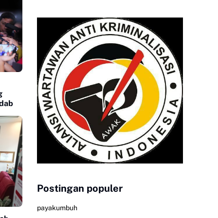
g
adab
Postingan populer
payakumbuh