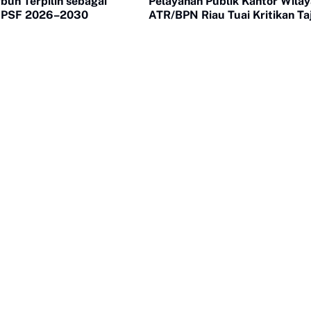
bun Terpilih sebagai
Pelayanan Publik Kantor Wila
 APSF 2026–2030
ATR/BPN Riau Tuai Kritikan T