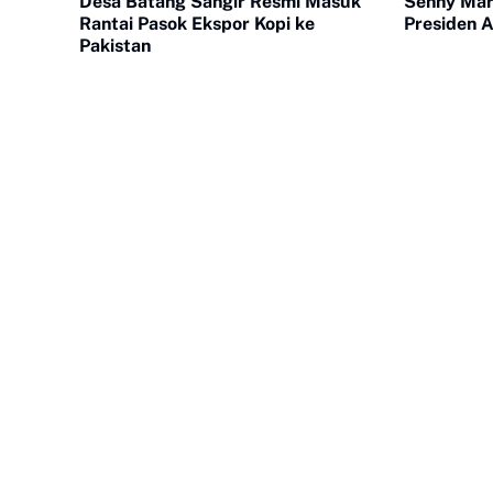
Desa Batang Sangir Resmi Masuk
Senny Mar
Rantai Pasok Ekspor Kopi ke
Presiden
Pakistan