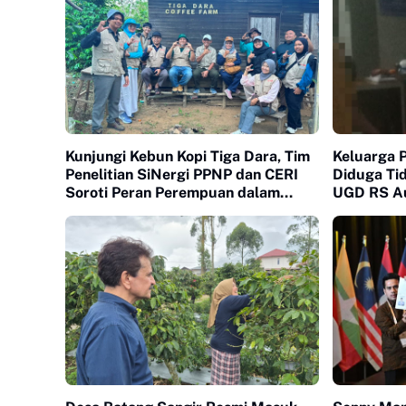
Kunjungi Kebun Kopi Tiga Dara, Tim
Keluarga 
Penelitian SiNergi PPNP dan CERI
Diduga Ti
Soroti Peran Perempuan dalam
UGD RS Au
Industri Kopi Indonesia