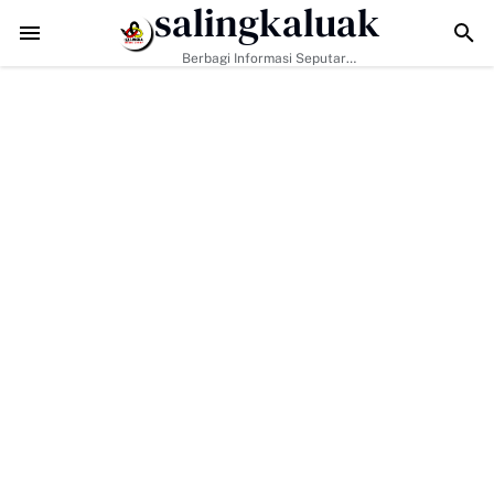
salingkaluak
TMMD ke-129 Perkuat Ketangguhan Warga Buluh Kasok Hadapi A
Berbagi Informasi Seputar
Sumatera Barat Dan Informasi
Umum Lainnya Nasional Maupun
Internasional.