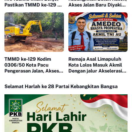
Pastikan TMMD ke-129 di
Akses Jalan Baru Diyakini
Limapuluh Kota Tepat
Percepat Pertumbuhan
Sasaran dan Berkualitas
Ekonomi Warga
TMMD ke-129 Kodim
Remaja Asal Limapuluh
0306/50 Kota Pacu
Kota Lolos Masuk Akmil
Pengerasan Jalan, Akses
Dengan jalur Akselerasi
Warga Harau Kian
Ketat
Mendekati Tuntas
Selamat Harlah ke 28 Partai Kebangkitan Bangsa