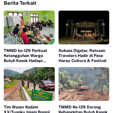
Berita Terkait
TMMD ke-129 Perkuat
Sukses Digelar, Ratusan
Ketangguhan Warga
Travelers Hadir di Pasa
Buluh Kasok Hadapi
Harau Culture & Festival
Ancaman Bencana
Tim Wasev Kodam
TMMD Ke-129 Dorong
XX/Tuanku Imam Bonjol
Kebangkitan Buluh Kasok,