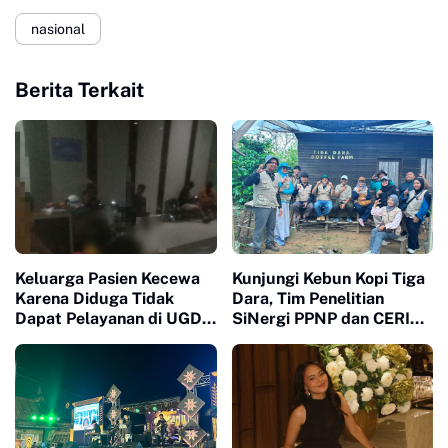
nasional
Berita Terkait
Keluarga Pasien Kecewa
Kunjungi Kebun Kopi Tiga
Karena Diduga Tidak
Dara, Tim Penelitian
Dapat Pelayanan di UGD
SiNergi PPNP dan CERI
RS Aulia
Soroti Peran Perempuan
dalam Industri Kopi
Indonesia