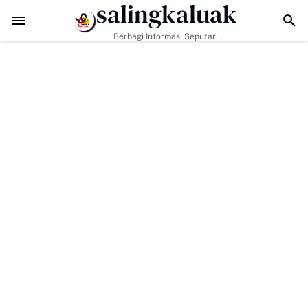
salingkaluak
MMD ke-129 Perkuat Ketangguhan Warga Buluh Kasok Hadapi Anca
Berbagi Informasi Seputar
Sumatera Barat Dan Informasi
Umum Lainnya Nasional Maupun
Internasional.