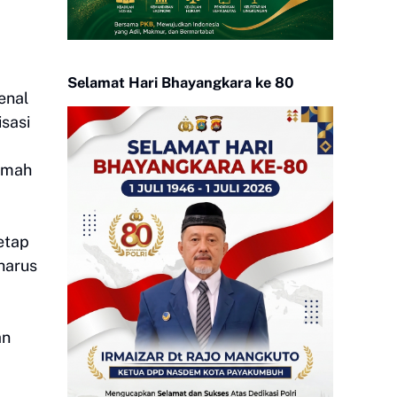
Selamat Hari Bhayangkara ke 80
enal
isasi
ramah
etap
harus
an