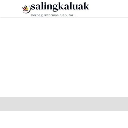
salingkaluak
HEADLINE
TMMD ke-129 Tak Hanya
Berbagi Informasi Seputar
Sumatera Barat Dan Informasi
Umum Lainnya Nasional Maupun
Internasional.