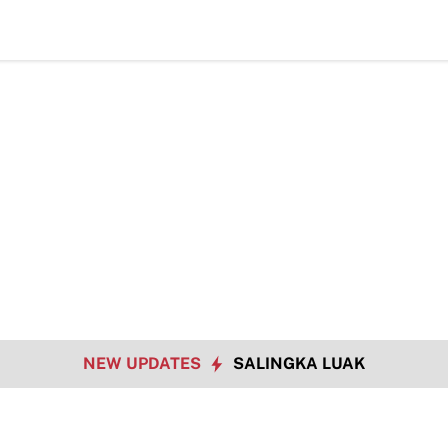
 Bangun Jalan, Bekali Warga Buluh Kasok dengan Kesiapsiagaan Be
NEW UPDATES
SALINGKA LUAK