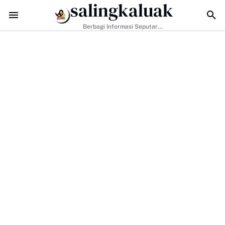
salingkaluak
Data Sosial Jadi Kunci, Hj. Aida Dorong Nagari Aktif Pastikan War
Berbagi Informasi Seputar
Sumatera Barat Dan Informasi
Umum Lainnya Nasional Maupun
Internasional.