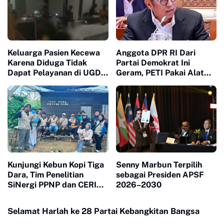
Keluarga Pasien Kecewa
Anggota DPR RI Dari
Karena Diduga Tidak
Partai Demokrat Ini
Dapat Pelayanan di UGD
Geram, PETI Pakai Alat
RS Aulia
Berat di Sumbar Seakan
Tidak Tersentuh Hukum
Kunjungi Kebun Kopi Tiga
Senny Marbun Terpilih
Dara, Tim Penelitian
sebagai Presiden APSF
SiNergi PPNP dan CERI
2026–2030
Soroti Peran Perempuan
dalam Industri Kopi
Selamat Harlah ke 28 Partai Kebangkitan Bangsa
Indonesia