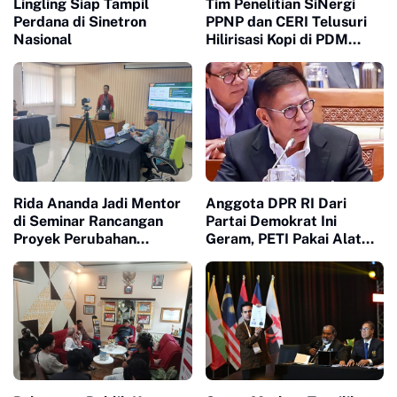
Lingling Siap Tampil
Tim Penelitian SiNergi
Perdana di Sinetron
PPNP dan CERI Telusuri
Nasional
Hilirisasi Kopi di PDM
Coffee Tapanuli Selatan
Rida Ananda Jadi Mentor
Anggota DPR RI Dari
di Seminar Rancangan
Partai Demokrat Ini
Proyek Perubahan
Geram, PETI Pakai Alat
Pelatihan Kepemimpinan
Berat di Sumbar Seakan
Nasional
Tidak Tersentuh Hukum