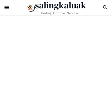
salingkaluak
Hadapi Tantangan Era Digital, Arisal Aziz Ajak Masyarakat Perkuat N
Berbagi Informasi Seputar
Sumatera Barat Dan Informasi
Umum Lainnya Nasional Maupun
Internasional.