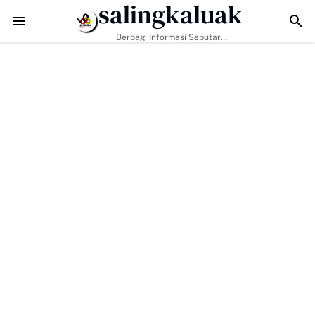
salingkaluak
-129 Tak Hanya Bangun Jalan, Bekali Warga Buluh Kasok dengan Ke
Berbagi Informasi Seputar
Sumatera Barat Dan Informasi
Umum Lainnya Nasional Maupun
Internasional.