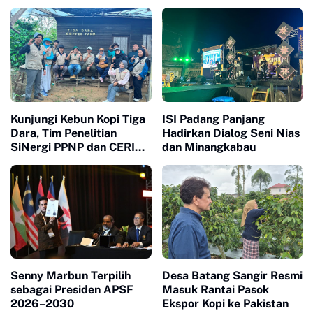
Yang Kondusif dan
Beradab
Kunjungi Kebun Kopi Tiga
ISI Padang Panjang
Dara, Tim Penelitian
Hadirkan Dialog Seni Nias
SiNergi PPNP dan CERI
dan Minangkabau
Soroti Peran Perempuan
dalam Industri Kopi
Indonesia
Senny Marbun Terpilih
Desa Batang Sangir Resmi
sebagai Presiden APSF
Masuk Rantai Pasok
2026–2030
Ekspor Kopi ke Pakistan